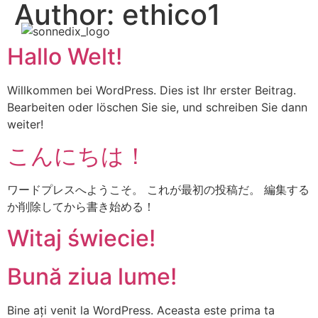
Author:
ethico1
Hallo Welt!
Willkommen bei WordPress. Dies ist Ihr erster Beitrag.
Bearbeiten oder löschen Sie sie, und schreiben Sie dann
weiter!
こんにちは！
ワードプレスへようこそ。 これが最初の投稿だ。 編集する
か削除してから書き始める！
Witaj świecie!
Bună ziua lume!
Bine ați venit la WordPress. Aceasta este prima ta